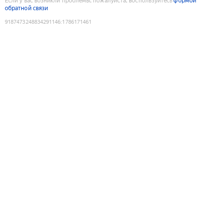
Если у вас возникли проблемы, пожалуйста, воспользуйтесь
формой
обратной связи
9187473248834291146
:
1786171461