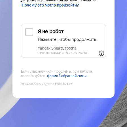
Почему это могло произойти?
Если у вас возникли проблемы, пожалуйста,
воспользуйтесь
формой обратной связи
9194900727777726819
:
1786282139