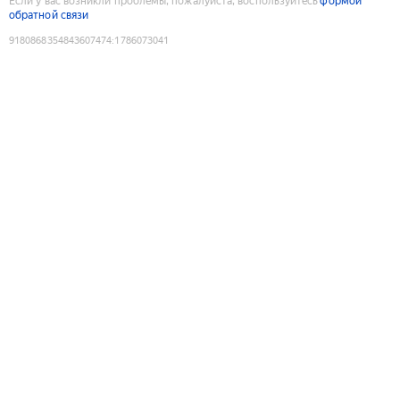
Если у вас возникли проблемы, пожалуйста, воспользуйтесь
формой
обратной связи
9180868354843607474
:
1786073041