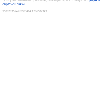
Если у вас возникли проблемы, пожалуйста, воспользуйтесь
формой
обратной связи
9188203524270983464
:
1786182343