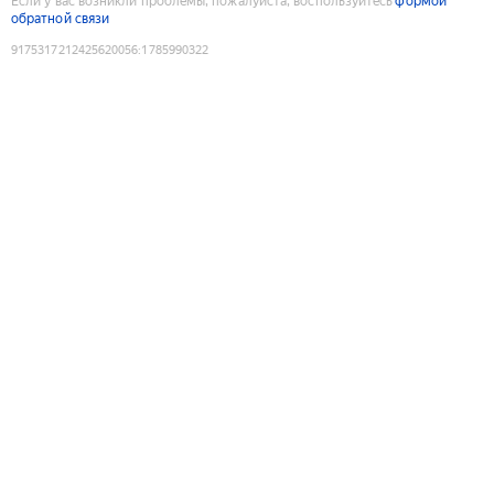
Если у вас возникли проблемы, пожалуйста, воспользуйтесь
формой
обратной связи
9175317212425620056
:
1785990322