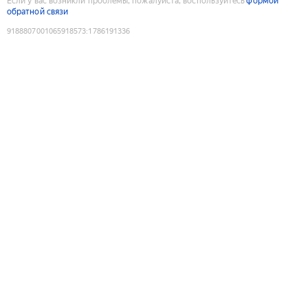
Если у вас возникли проблемы, пожалуйста, воспользуйтесь
формой
обратной связи
9188807001065918573
:
1786191336