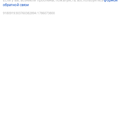
Если у вас возникли проблемы, пожалуйста, воспользуйтесь
формой
обратной связи
9180919303760382894
:
1786073800