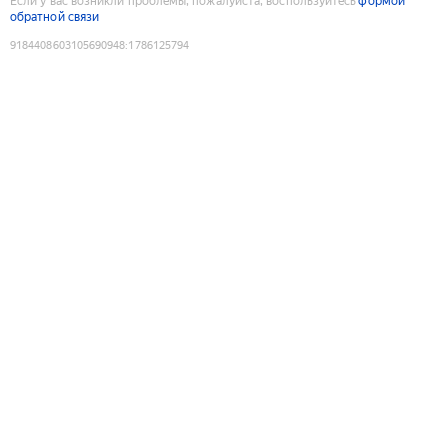
Если у вас возникли проблемы, пожалуйста, воспользуйтесь
формой
обратной связи
9184408603105690948
:
1786125794