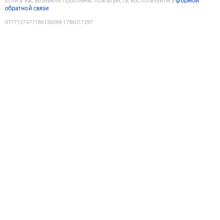
Если у вас возникли проблемы, пожалуйста, воспользуйтесь
формой
обратной связи
9177127477186136099
:
1786017297