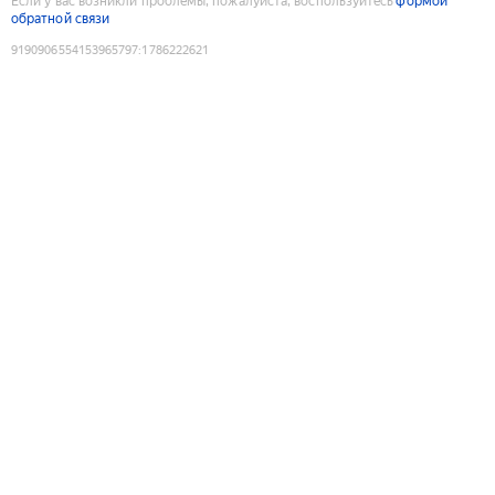
Если у вас возникли проблемы, пожалуйста, воспользуйтесь
формой
обратной связи
9190906554153965797
:
1786222621