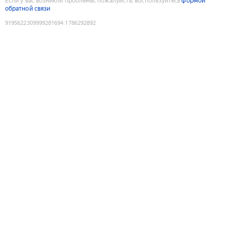
Если у вас возникли проблемы, пожалуйста, воспользуйтесь
формой
обратной связи
9195622309999281694
:
1786292892