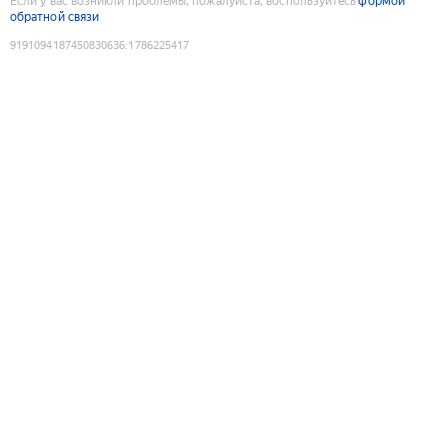
Если у вас возникли проблемы, пожалуйста, воспользуйтесь
формой
обратной связи
9191094187450830636
:
1786225417