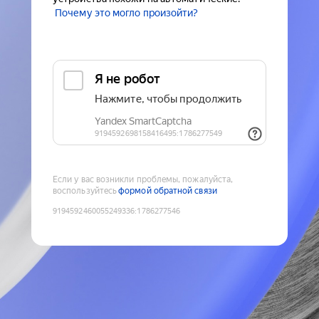
Почему это могло произойти?
Если у вас возникли проблемы, пожалуйста,
воспользуйтесь
формой обратной связи
9194592460055249336
:
1786277546