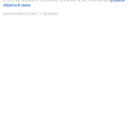
Если у вас возникли проблемы, пожалуйста, воспользуйтесь
формой
обратной связи
9200458280972323627
:
1786364953