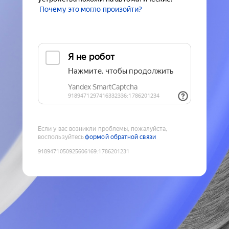
Почему это могло произойти?
Если у вас возникли проблемы, пожалуйста,
воспользуйтесь
формой обратной связи
9189471050925606169
:
1786201231