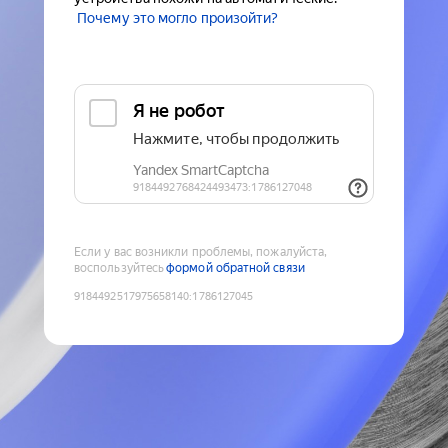
Почему это могло произойти?
Если у вас возникли проблемы, пожалуйста,
воспользуйтесь
формой обратной связи
9184492517975658140
:
1786127045