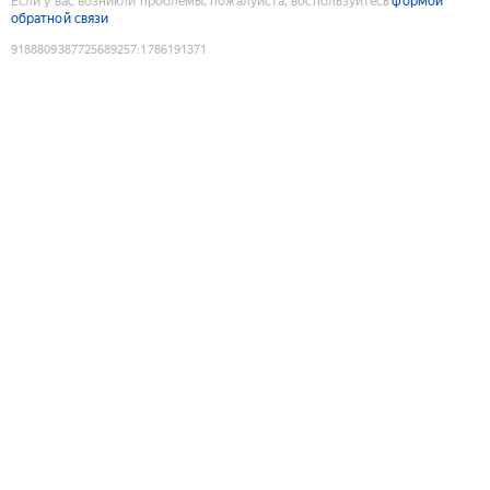
Если у вас возникли проблемы, пожалуйста, воспользуйтесь
формой
обратной связи
9188809387725689257
:
1786191371