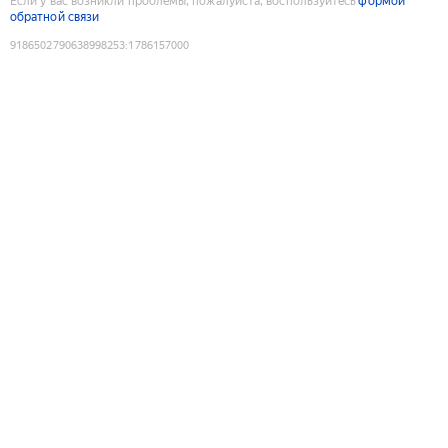
Если у вас возникли проблемы, пожалуйста, воспользуйтесь
формой
обратной связи
9186502790638998253
:
1786157000