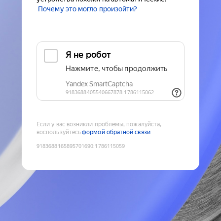
Почему это могло произойти?
Если у вас возникли проблемы, пожалуйста,
воспользуйтесь
формой обратной связи
9183688165895701690
:
1786115059