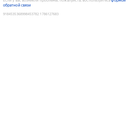
Если у вас возникли проблемы, пожалуйста, воспользуйтесь
формой
обратной связи
9184535368998453782
:
1786127683