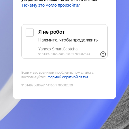
Почему это могло произойти?
Если у вас возникли проблемы, пожалуйста,
воспользуйтесь
формой обратной связи
9181492368026114156
:
1786082339