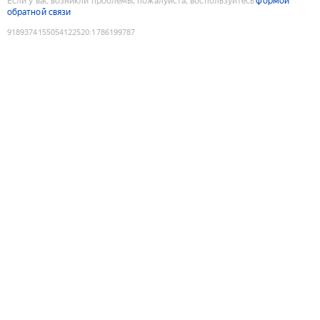
Если у вас возникли проблемы, пожалуйста, воспользуйтесь
формой
обратной связи
9189374155054122520
:
1786199787