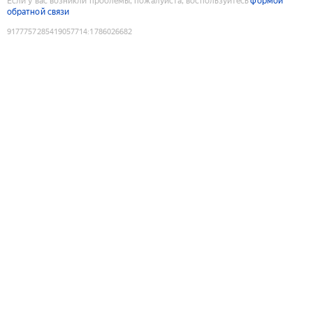
Если у вас возникли проблемы, пожалуйста, воспользуйтесь
формой
обратной связи
9177757285419057714
:
1786026682