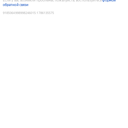
Если у вас возникли проблемы, пожалуйста, воспользуйтесь
формой
обратной связи
9185064998998246015
:
1786135575