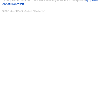
Если у вас возникли проблемы, пожалуйста, воспользуйтесь
формой
обратной связи
9193106571963012030
:
1786255404