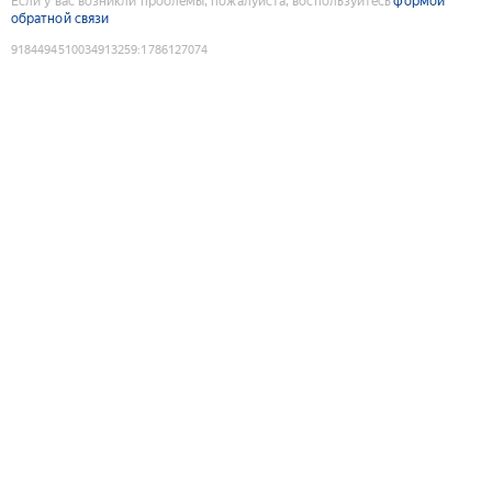
Если у вас возникли проблемы, пожалуйста, воспользуйтесь
формой
обратной связи
9184494510034913259
:
1786127074