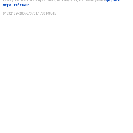
Если у вас возникли проблемы, пожалуйста, воспользуйтесь
формой
обратной связи
9183248972807673701
:
1786108515