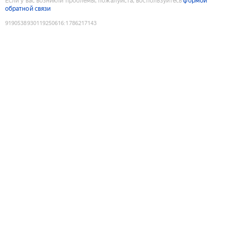
Если у вас возникли проблемы, пожалуйста, воспользуйтесь
формой
обратной связи
9190538930119250616
:
1786217143