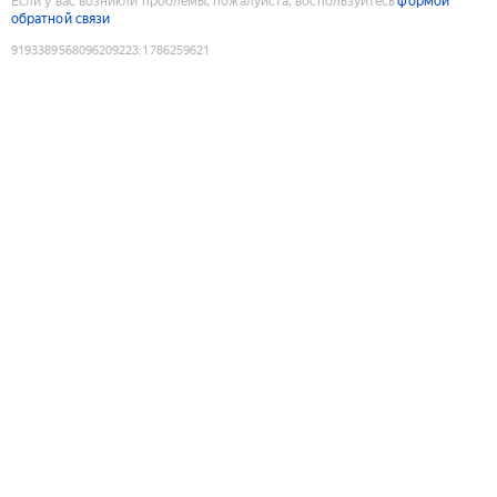
Если у вас возникли проблемы, пожалуйста, воспользуйтесь
формой
обратной связи
9193389568096209223
:
1786259621