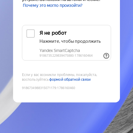
Почему это могло произойти?
Если у вас возникли проблемы, пожалуйста,
воспользуйтесь
формой обратной связи
9186734988315071179
:
1786160460