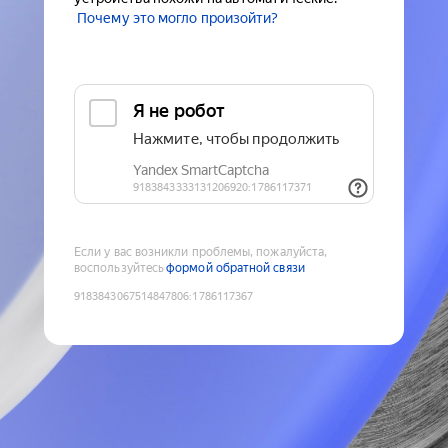
Почему это могло произойти?
Если у вас возникли проблемы, пожалуйста,
воспользуйтесь
формой обратной связи
9183843067514847806
:
1786117367