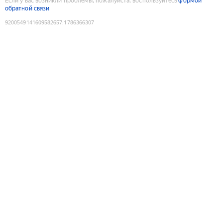
Если у вас возникли проблемы, пожалуйста, воспользуйтесь
формой
обратной связи
9200549141609582657
:
1786366307