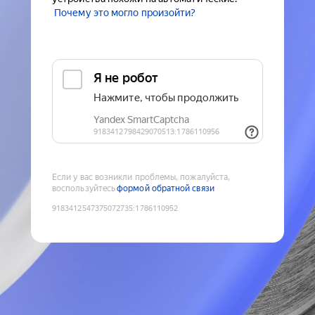
Почему это могло произойти?
Если у вас возникли проблемы, пожалуйста,
воспользуйтесь
формой обратной связи
9183412547375072735
:
1786110952