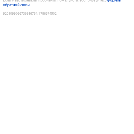
Если у вас возникли проблемы, пожалуйста, воспользуйтесь
формой
обратной связи
9201099086736916784
:
1786374502