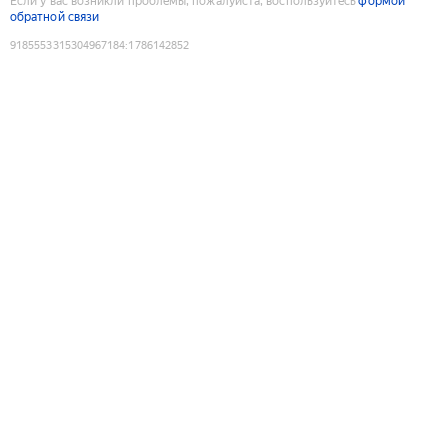
Если у вас возникли проблемы, пожалуйста, воспользуйтесь
формой
обратной связи
9185553315304967184
:
1786142852