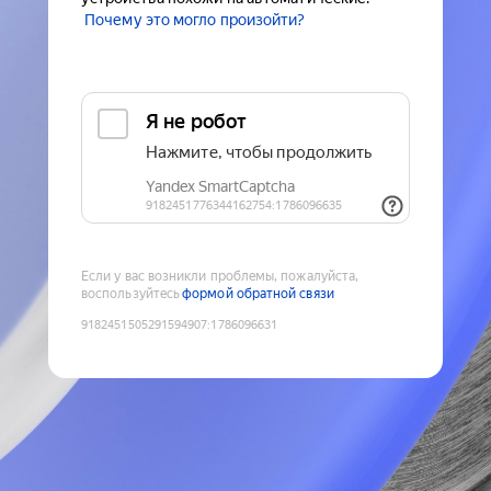
Почему это могло произойти?
Если у вас возникли проблемы, пожалуйста,
воспользуйтесь
формой обратной связи
9182451505291594907
:
1786096631