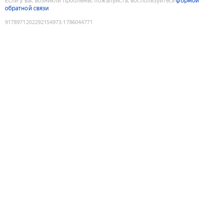
Если у вас возникли проблемы, пожалуйста, воспользуйтесь
формой
обратной связи
9178971202292154973
:
1786044771