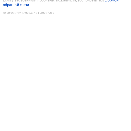
Если у вас возникли проблемы, пожалуйста, воспользуйтесь
формой
обратной связи
9178318012592687673
:
1786035038