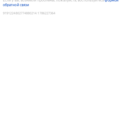
Если у вас возникли проблемы, пожалуйста, воспользуйтесь
формой
обратной связи
9191224802774880214
:
1786227364