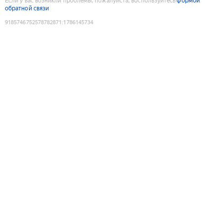
Если у вас возникли проблемы, пожалуйста, воспользуйтесь
формой
обратной связи
9185746752578782871
:
1786145734