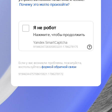
Почему это могло произойти?
Если у вас возникли проблемы, пожалуйста,
воспользуйтесь
формой обратной связи
9194634475708615921
:
1786278172