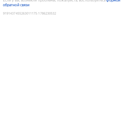
Если у вас возникли проблемы, пожалуйста, воспользуйтесь
формой
обратной связи
9191437455263011175
:
1786230532