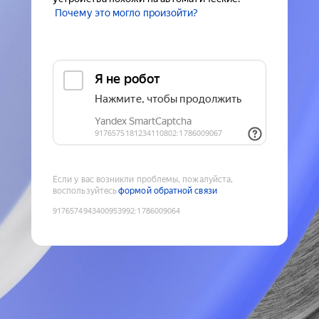
Почему это могло произойти?
Если у вас возникли проблемы, пожалуйста,
воспользуйтесь
формой обратной связи
9176574943400953992
:
1786009064