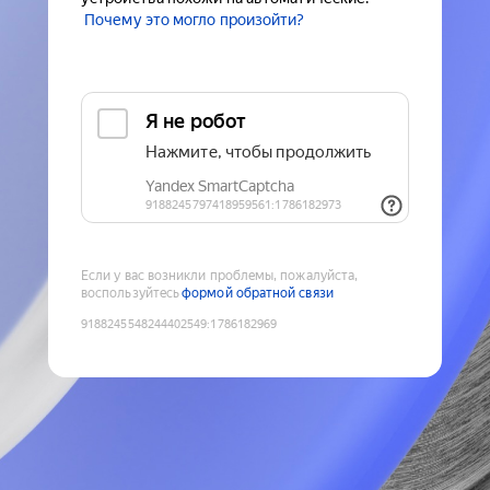
Почему это могло произойти?
Если у вас возникли проблемы, пожалуйста,
воспользуйтесь
формой обратной связи
9188245548244402549
:
1786182969