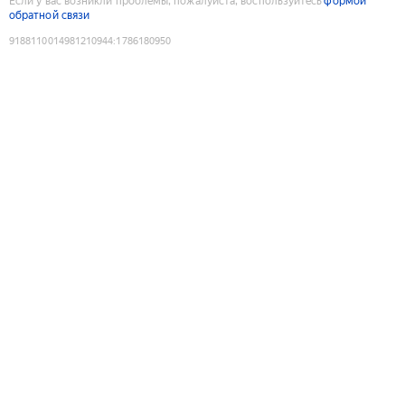
Если у вас возникли проблемы, пожалуйста, воспользуйтесь
формой
обратной связи
9188110014981210944
:
1786180950