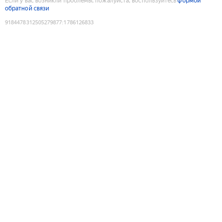
Если у вас возникли проблемы, пожалуйста, воспользуйтесь
формой
обратной связи
9184478312505279877
:
1786126833