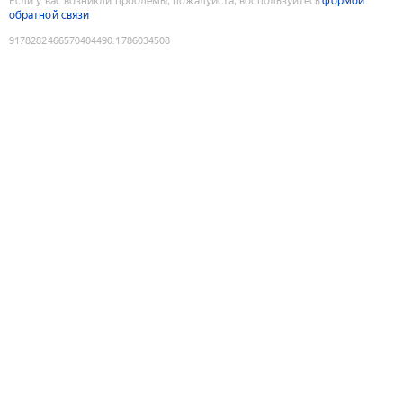
Если у вас возникли проблемы, пожалуйста, воспользуйтесь
формой
обратной связи
9178282466570404490
:
1786034508