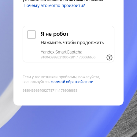
Почему это могло произойти?
Если у вас возникли проблемы, пожалуйста,
воспользуйтесь
формой обратной связи
9180439664092778711
:
1786066653