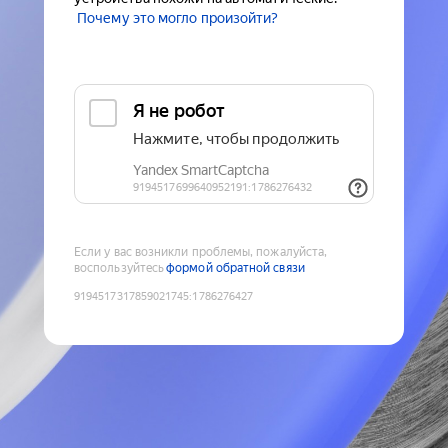
Почему это могло произойти?
Если у вас возникли проблемы, пожалуйста,
воспользуйтесь
формой обратной связи
9194517317859021745
:
1786276427