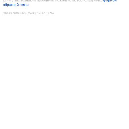
Если у вас возникли проблемы, пожалуйста, воспользуйтесь
формой
обратной связи
9183869886565975241
:
1786117767